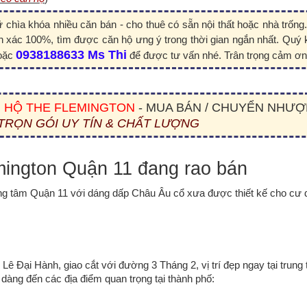
iữ chìa khóa nhiều căn bán - cho thuê có sẵn nội thất hoặc nhà trống
nh xác 100%, tìm được căn hộ ưng ý trong thời gian ngắn nhất. Quý 
0938188633 Ms Thi
oặc 
 để được tư vấn nhé. Trân trọng cảm ơn
 HỘ THE FLEMINGTON
 - MUA BÁN / CHUYỂN NHƯỢ
 TRỌN GÓI UY TÍN & CHẤT LƯỢNG
mington Quận 11 đang rao bán
g tâm Quận 11 với dáng dấp Châu Âu cổ xưa được thiết kế cho cư d
 Đại Hành, giao cắt với đường 3 Tháng 2, vị trí đẹp ngay tại trung 
dàng đến các địa điểm quan trọng tại thành phố: