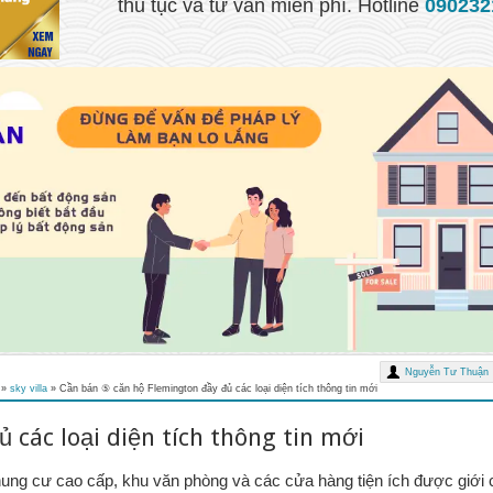
thủ tục và tư vấn miễn phí. Hotline
090232
Nguyễn Tư Thuận
»
sky villa
»
Cần bán ⑤ căn hộ Flemington đầy đủ các loại diện tích thông tin mới
 các loại diện tích thông tin mới
ung cư cao cấp, khu văn phòng và các cửa hàng tiện ích được giới 