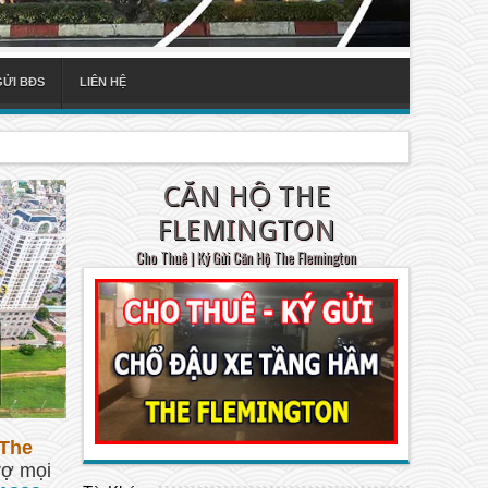
GỬI BĐS
LIÊN HỆ
CĂN HỘ THE
FLEMINGTON
Cho Thuê | Ký Gửi Căn Hộ The Flemington
The
rợ mọi