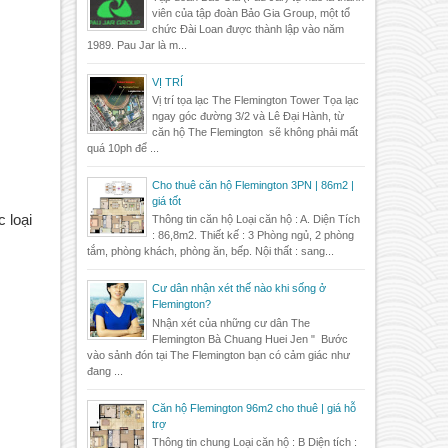
viên của tập đoàn Bảo Gia Group, một tổ
chức Đài Loan được thành lập vào năm
1989. Pau Jar là m...
VỊ TRÍ
Vị trí tọa lạc The Flemington Tower Tọa lạc
ngay góc đường 3/2 và Lê Đại Hành, từ
căn hộ The Flemington sẽ không phải mất
quá 10ph để ...
Cho thuê căn hộ Flemington 3PN | 86m2 |
giá tốt
loại 
Thông tin căn hộ Loại căn hộ : A. Diện Tích
: 86,8m2. Thiết kế : 3 Phòng ngủ, 2 phòng
tắm, phòng khách, phòng ăn, bếp. Nội thất : sang...
Cư dân nhận xét thế nào khi sống ở
Flemington?
Nhận xét của những cư dân The
Flemington Bà Chuang Huei Jen " Bước
vào sảnh đón tại The Flemington bạn có cảm giác như
đang ...
Căn hộ Flemington 96m2 cho thuê | giá hỗ
trợ
Thông tin chung Loại căn hộ : B Diện tích :