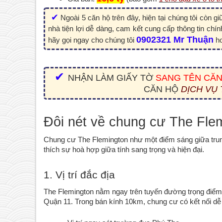
 ✔
Ngoài 5 căn hộ trên đây, hiện tại chúng tôi còn g
nhà tiện lợi dễ dàng, cam kết cung cấp thông tin chí
0902321 Mr Thuận
hãy gọi ngay cho chúng tôi 
 h
 ✔ 
NHẬN LÀM GIẤY TỜ 
SANG TÊN CĂN
CĂN HỘ 
DỊCH VỤ
Đôi nét về chung cư The Fle
Chung cư The Flemington như một điểm sáng giữa trun
thích sự hoà hợp giữa tính sang trọng và hiện đại.
1. Vị trí đắc địa
The Flemington nằm ngay trên tuyến đường trọng điểm Lê
Quận 11. Trong bán kính 10km, chung cư có kết nối dễ 