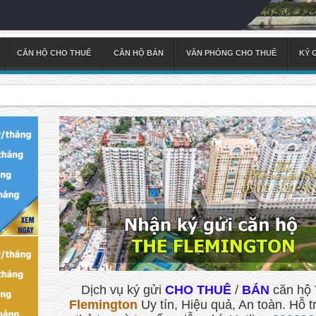
CĂN HỘ CHO THUÊ
CĂN HỘ BÁN
VĂN PHÒNG CHO THUÊ
KÝ 
Dịch vụ ký gửi
CHO THUÊ
/
BÁN
căn hộ
Flemington
Uy tín, Hiệu quả, An toàn. Hỗ t