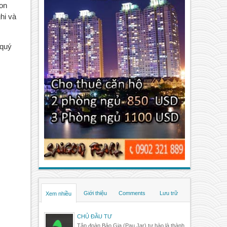
on 
i và 
quý 
Giới thiệu
Comments
Lưu trữ
Xem nhiều
CHỦ ĐẦU TƯ
Tập đoàn Bảo Gia (Pau Jar) tự hào là thành