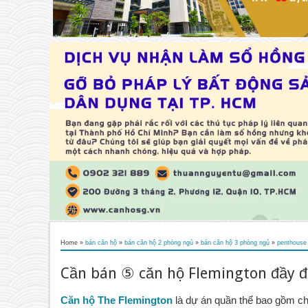
Home
»
bán căn hộ
»
bán căn hộ 2 phòng ngủ
»
bán căn hộ 3 phòng ngủ
»
penthouse
Cần bán ⑤ căn hộ Flemington đầy đủ
Căn hộ The Flemington 
là dự án quần thể bao gồm ch