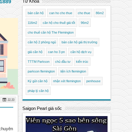
1889
Từ Khóa
bán căn hộ
can ho cho thue
cho thue
86m2
116m2
căn hộ cho thuê giá tốt
96m2
cho thuê căn hộ The Flemington
căn hộ 2 phòng ngủ
bán căn hộ giá thị trường
giá căn hộ
can ho 3 pn
căn hộ dịch vụ
TTTM Parkson
chủ đầu tư
kiến trúc
parkson flemington
tiện ích flemington
Ký gửi căn hộ
nhận xét flemington
penhouse
pháp lý căn hộ
22:33
Saigon Pearl giá sốc
chuyên 