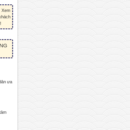
. Xem 
khách 
!
NG 
ân ưa 
tâm 