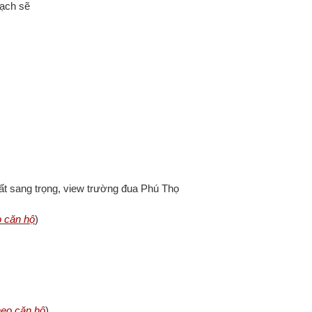
sạch sẽ
hất sang trọng, view trường đua Phú Thọ
o căn hộ
)
heo căn hộ
)