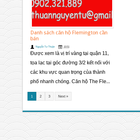
Danh sách căn hộ Flemington cần
bán
Nguyễn Tư Thuận
10:51
Được xem là vị trí vàng tại quận 11,
tọa lạc tại góc đường 3/2 kết nối với
các khu vực quan trọng của thành
phố nhanh chóng. Căn hộ The Fle...
1
2
3
Next »