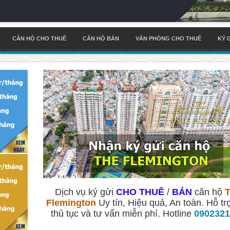
CĂN HỘ CHO THUÊ
CĂN HỘ BÁN
VĂN PHÒNG CHO THUÊ
KÝ 
Dịch vụ ký gửi
CHO THUÊ
/
BÁN
căn hộ
Flemington
Uy tín, Hiệu quả, An toàn. Hỗ tr
thủ tục và tư vấn miễn phí. Hotline
0902321