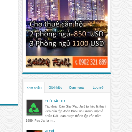
Giới thiệu
Comments
Lưu trữ
Xem nhiều
CHỦ ĐẦU TƯ
Tập đoàn Bảo Gia (Pau Jar) tự hào là thành
viên của tập đoàn Bảo Gia Group, một tổ
chức Đài Loan được thành lập vào năm
1989. Pau Jar là m...
VỊ TRÍ