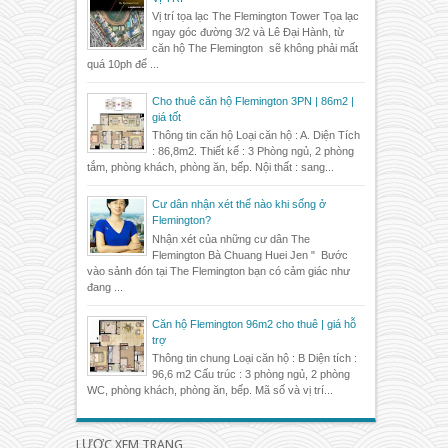
Vị trí tọa lạc The Flemington Tower Tọa lạc
ngay góc đường 3/2 và Lê Đại Hành, từ
căn hộ The Flemington sẽ không phải mất
quá 10ph để ...
Cho thuê căn hộ Flemington 3PN | 86m2 |
giá tốt
Thông tin căn hộ Loại căn hộ : A. Diện Tích
: 86,8m2. Thiết kế : 3 Phòng ngủ, 2 phòng
tắm, phòng khách, phòng ăn, bếp. Nội thất : sang...
Cư dân nhận xét thế nào khi sống ở
Flemington?
Nhận xét của những cư dân The
Flemington Bà Chuang Huei Jen " Bước
vào sảnh đón tại The Flemington bạn có cảm giác như
đang ...
Căn hộ Flemington 96m2 cho thuê | giá hỗ
trợ
Thông tin chung Loại căn hộ : B Diện tích :
96,6 m2 Cấu trúc : 3 phòng ngủ, 2 phòng
WC, phòng khách, phòng ăn, bếp. Mã số và vị trí...
LƯỢC XEM TRANG