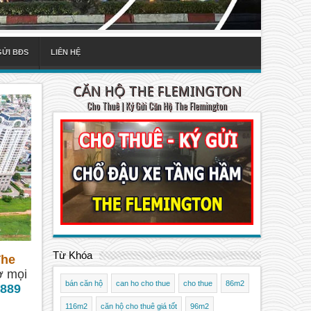
GỬI BĐS
LIÊN HỆ
CĂN HỘ THE FLEMINGTON
Cho Thuê | Ký Gửi Căn Hộ The Flemington
Từ Khóa
The
ợ mọi
bán căn hộ
can ho cho thue
cho thue
86m2
889
116m2
căn hộ cho thuê giá tốt
96m2