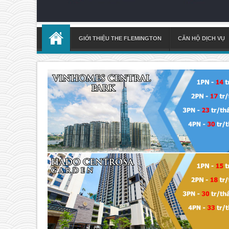
GIỚI THIỆU THE FLEMINGTON
CĂN HỘ DỊCH VỤ