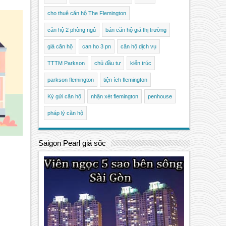
cho thuê căn hộ The Flemington
căn hộ 2 phòng ngủ
bán căn hộ giá thị trường
giá căn hộ
can ho 3 pn
căn hộ dịch vụ
TTTM Parkson
chủ đầu tư
kiến trúc
parkson flemington
tiện ích flemington
Ký gửi căn hộ
nhận xét flemington
penhouse
pháp lý căn hộ
Saigon Pearl giá sốc