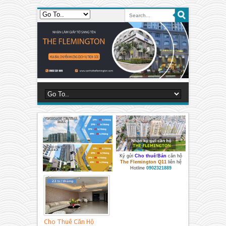
Ký gửi
Cho thuê
/
Bán
căn hộ
The Flemington Q11
liên hệ
Hotline
0902321889
Cho Thuê Căn Hộ