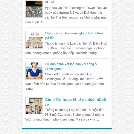
VỊ TRÍ
Vị trí tọa lạc The Flemington Tower Tọa lạc
ngay góc đường 3/2 và Lê Đại Hành, từ
căn hộ The Flemington sẽ không phải mất
quá 10ph để ...
Cho thuê căn hộ Flemington 3PN | 86m2 |
giá tốt
Thông tin căn hộ Loại căn hộ : A. Diện Tích
: 86,8m2. Thiết kế : 3 Phòng ngủ, 2 phòng
tắm, phòng khách, phòng ăn, bếp. Nội thất : sang...
Cư dân nhận xét thế nào khi sống ở
Flemington?
Nhận xét của những cư dân The
Flemington Bà Chuang Huei Jen " Bước
vào sảnh đón tại The Flemington bạn có cảm giác như
đang ...
Căn hộ Flemington 96m2 cho thuê | giá hỗ
trợ
Thông tin chung Loại căn hộ : B Diện tích :
96,6 m2 Cấu trúc : 3 phòng ngủ, 2 phòng
WC, phòng khách, phòng ăn, bếp. Mã số và vị trí...