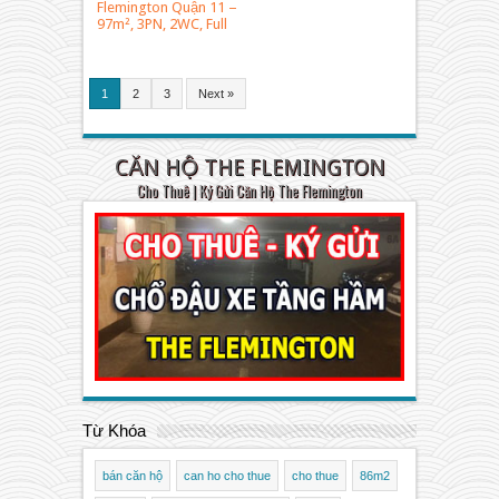
Flemington Quận 11 –
97m², 3PN, 2WC, Full
Nội Thất Cao Cấp
1
2
3
Next »
CĂN HỘ THE FLEMINGTON
Cho Thuê | Ký Gửi Căn Hộ The Flemington
Từ Khóa
bán căn hộ
can ho cho thue
cho thue
86m2