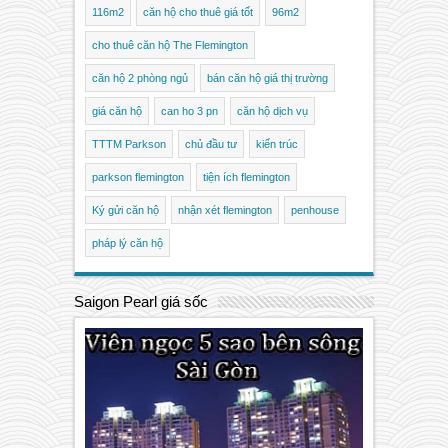
116m2
căn hộ cho thuê giá tốt
96m2
cho thuê căn hộ The Flemington
căn hộ 2 phòng ngủ
bán căn hộ giá thị trường
giá căn hộ
can ho 3 pn
căn hộ dịch vụ
TTTM Parkson
chủ đầu tư
kiến trúc
parkson flemington
tiện ích flemington
Ký gửi căn hộ
nhận xét flemington
penhouse
pháp lý căn hộ
Saigon Pearl giá sốc