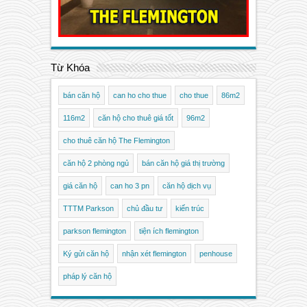
Từ Khóa
bán căn hộ
can ho cho thue
cho thue
86m2
116m2
căn hộ cho thuê giá tốt
96m2
cho thuê căn hộ The Flemington
căn hộ 2 phòng ngủ
bán căn hộ giá thị trường
giá căn hộ
can ho 3 pn
căn hộ dịch vụ
TTTM Parkson
chủ đầu tư
kiến trúc
parkson flemington
tiện ích flemington
Ký gửi căn hộ
nhận xét flemington
penhouse
pháp lý căn hộ