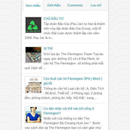
Giới thiệu
Comments
Lưu trữ
Xem nhiều
CHỦ ĐẦU TƯ
Tập đoàn Bảo Gia (Pau Jar) tự hào là thành
viên của tập đoàn Bảo Gia Group, một tổ
chức Đài Loan được thành lập vào năm
1989. Pau Jar là m...
VỊ TRÍ
Vị trí tọa lạc The Flemington Tower Tọa lạc
ngay góc đường 3/2 và Lê Đại Hành, từ
căn hộ The Flemington sẽ không phải mất
quá 10ph để ...
Cho thuê căn hộ Flemington 3PN | 86m2 |
giá tốt
Thông tin căn hộ Loại căn hộ : A. Diện Tích
: 86,8m2. Thiết kế : 3 Phòng ngủ, 2 phòng
tắm, phòng khách, phòng ăn, bếp. Nội thất : sang...
Cư dân nhận xét thế nào khi sống ở
Flemington?
Nhận xét của những cư dân The
Flemington Bà Chuang Huei Jen " Bước
vào sảnh đón tại The Flemington bạn có cảm giác như