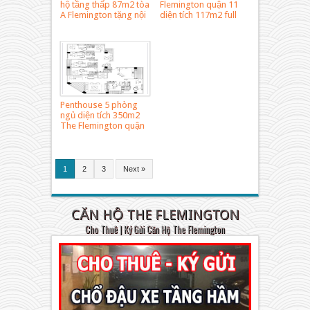
hộ tầng thấp 87m2 tòa
Flemington quận 11
A Flemington tặng nội
diện tích 117m2 full
thất
nội thất
Penthouse 5 phòng
ngủ diện tích 350m2
The Flemington quận
11 cho thuê
1
2
3
Next »
CĂN HỘ THE FLEMINGTON
Cho Thuê | Ký Gửi Căn Hộ The Flemington