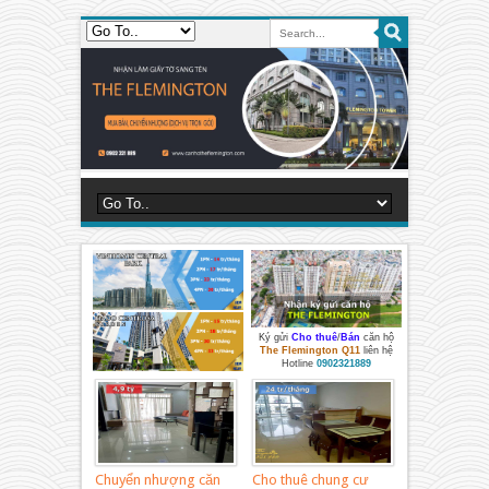
Ký gửi
Cho thuê
/
Bán
căn hộ
The Flemington Q11
liên hệ
Hotline
0902321889
Chuyển nhượng căn
Cho thuê chung cư