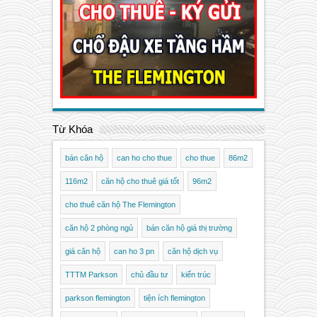
Từ Khóa
bán căn hộ
can ho cho thue
cho thue
86m2
116m2
căn hộ cho thuê giá tốt
96m2
cho thuê căn hộ The Flemington
căn hộ 2 phòng ngủ
bán căn hộ giá thị trường
giá căn hộ
can ho 3 pn
căn hộ dịch vụ
TTTM Parkson
chủ đầu tư
kiến trúc
parkson flemington
tiện ích flemington