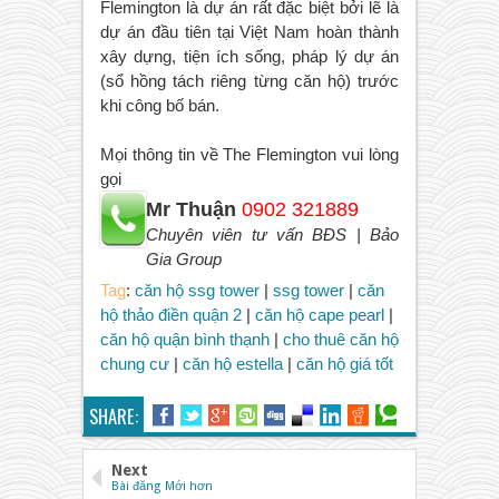
Flemington là dự án rất đặc biệt bởi lẽ là
dự án đầu tiên tại Việt Nam hoàn thành
xây dựng, tiện ích sống, pháp lý dự án
(sổ hồng tách riêng từng căn hộ) trước
khi công bố bán.
Mọi thông tin về The Flemington vui lòng
gọi
Mr Thuận
0902 321889
Chuyên viên tư vấn BĐS | Bảo
Gia Group
Tag
:
căn hộ ssg tower
|
ssg tower
|
căn
hộ thảo điền quận 2
|
căn hộ cape pearl
|
căn hộ quận bình thạnh
|
cho thuê căn hộ
chung cư
|
căn hộ estella
|
căn hộ giá tốt
SHARE:
Next
Bài đăng Mới hơn