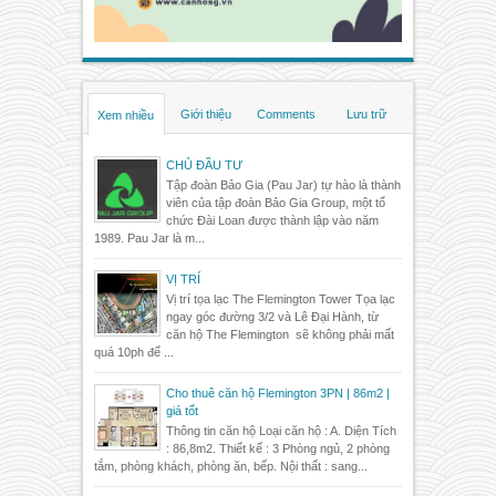
Giới thiệu
Comments
Lưu trữ
Xem nhiều
CHỦ ĐẦU TƯ
Tập đoàn Bảo Gia (Pau Jar) tự hào là thành
viên của tập đoàn Bảo Gia Group, một tổ
chức Đài Loan được thành lập vào năm
1989. Pau Jar là m...
VỊ TRÍ
Vị trí tọa lạc The Flemington Tower Tọa lạc
ngay góc đường 3/2 và Lê Đại Hành, từ
căn hộ The Flemington sẽ không phải mất
quá 10ph để ...
Cho thuê căn hộ Flemington 3PN | 86m2 |
giá tốt
Thông tin căn hộ Loại căn hộ : A. Diện Tích
: 86,8m2. Thiết kế : 3 Phòng ngủ, 2 phòng
tắm, phòng khách, phòng ăn, bếp. Nội thất : sang...