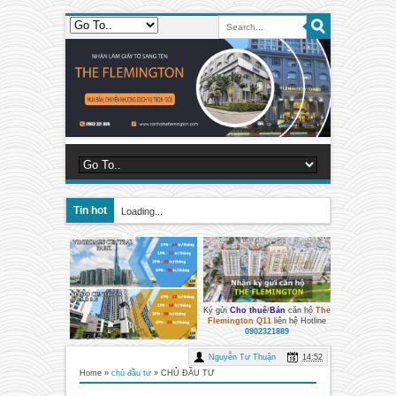
Tin hot
Loading...
Ký gửi
Cho thuê
/
Bán
căn hộ
The
Flemington Q11
liên hệ Hotline
0902321889
Nguyễn Tư Thuận
14:52
Home
»
chủ đầu tư
»
CHỦ ĐẦU TƯ