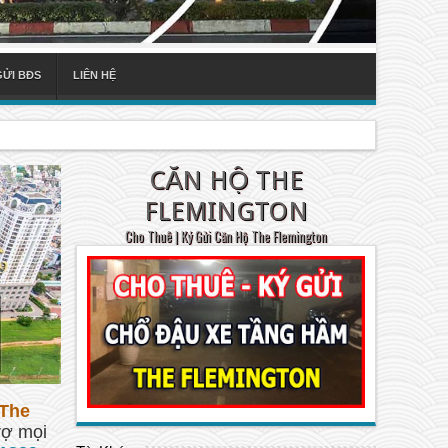
GỬI BĐS
LIÊN HỆ
CĂN HỘ THE
FLEMINGTON
Cho Thuê | Ký Gửi Căn Hộ The Flemington
The
rợ mọi