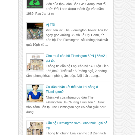
viên của tập đoàn Bảo Gia Group, một tổ
chức Đài Loan được thành lập vào năm
1989. Pau Jar là m...
VỊ TRÍ
Vị trí tọa lạc The Flemington Tower Tọa lạc
ngay góc đường 3/2 và Lê Đại Hành, từ
căn hộ The Flemington sẽ không phải mất
quá 10ph để ...
Cho thuê căn hộ Flemington 3PN | 86m2 |
giá tốt
Thông tin căn hộ Loại căn hộ : A. Diện Tích
: 86,8m2. Thiết kế : 3 Phòng ngủ, 2 phòng
tắm, phòng khách, phòng ăn, bếp. Nội thất : sang...
Cư dân nhận xét thế nào khi sống ở
Flemington?
Nhận xét của những cư dân The
Flemington Bà Chuang Huei Jen " Bước
vào sảnh đón tại The Flemington bạn có cảm giác như
đang ...
Căn hộ Flemington 96m2 cho thuê | giá hỗ
trợ
Thông tin chung Loại căn hộ : B Diện tích :