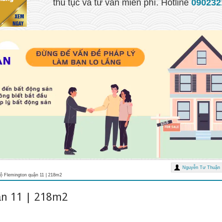
thủ tục và tư vấn miễn phí. Hotline
090232
Nguyễn Tư Thuận
hộ Flemington quận 11 | 218m2
ận 11 | 218m2