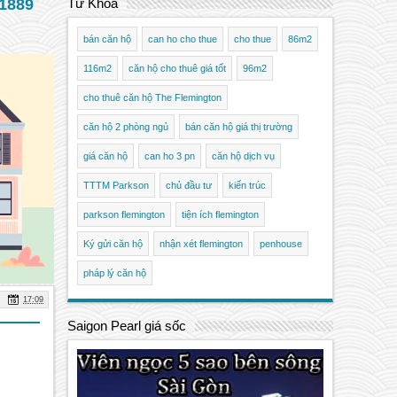
1889
Từ Khóa
bán căn hộ
can ho cho thue
cho thue
86m2
116m2
căn hộ cho thuê giá tốt
96m2
cho thuê căn hộ The Flemington
căn hộ 2 phòng ngủ
bán căn hộ giá thị trường
giá căn hộ
can ho 3 pn
căn hộ dịch vụ
TTTM Parkson
chủ đầu tư
kiến trúc
parkson flemington
tiện ích flemington
Ký gửi căn hộ
nhận xét flemington
penhouse
pháp lý căn hộ
17:09
Saigon Pearl giá sốc