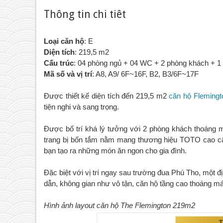
Thông tin chi tiêt
Loại căn hộ
: E
Diện tích
: 219,5 m2
Cấu trúc
: 04 phòng ngủ + 04 WC + 2 phòng khách + 1
Mã số và vị trí
: A8, A9/ 6F~16F, B2, B3/6F~17F
Được thiết kế diện tích đến 219,5 m2
căn hộ Flemingt
tiện nghi và sang trọng.
Được bố trí khá lý tưởng với 2 phòng khách thoáng má
trang bị bốn tắm nằm mang thương hiệu TOTO cao cấ
bạn tạo ra những món ăn ngon cho gia đình.
Đặc biệt với vị trí ngay sau trường đua Phú Tho, một đ
dẫn, không gian như vô tận, căn hộ tầng cao thoáng má
Hình ảnh layout căn hộ The Flemington 219m2