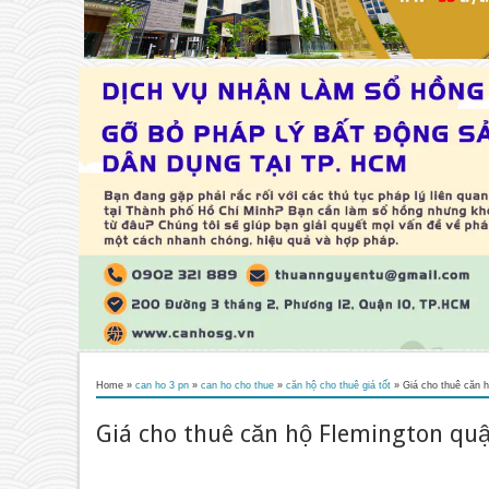
Home
»
can ho 3 pn
»
can ho cho thue
»
căn hộ cho thuê giá tốt
»
Giá cho thuê căn 
Giá cho thuê căn hộ Flemington qu