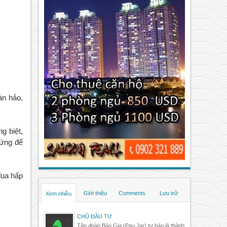
n hảo,
g biệt,
hứng để
đua hấp
Giới thiệu
Comments
Lưu trữ
Xem nhiều
CHỦ ĐẦU TƯ
Tập đoàn Bảo Gia (Pau Jar) tự hào là thành