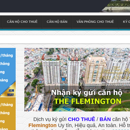
CĂN HỘ CHO THUÊ
CĂN HỘ BÁN
VĂN PHÒNG CHO THUÊ
KÝ 
Dịch vụ ký gửi
CHO THUÊ
/
BÁN
căn hộ
Flemington
Uy tín, Hiệu quả, An toàn. Hỗ t