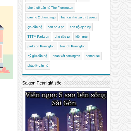
cho thuê căn hộ The Flemington
căn hộ 2 phòng ngủ
bán căn hộ giá thị trường
giá căn hộ
can ho 3 pn
căn hộ dịch vụ
TTTM Parkson
chủ đầu tư
kiến trúc
parkson flemington
tiện ích flemington
Ký gửi căn hộ
nhận xét flemington
penhouse
pháp lý căn hộ
Saigon Pearl giá sốc