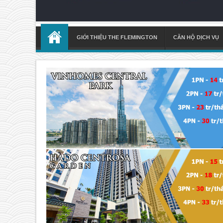
GIỚI THIỆU THE FLEMINGTON
CĂN HỘ DỊCH VỤ