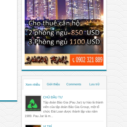
Giới thiệu
Comments
Lưu trữ
Xem nhiều
CHỦ ĐẦU TƯ
Tập đoàn Bảo Gia (Pau Jar) tự hào là thành
viên của tập đoàn Bảo Gia Group, một tổ
chức Đài Loan được thành lập vào năm
1989. Pau Jar là m...
VỊ TRÍ