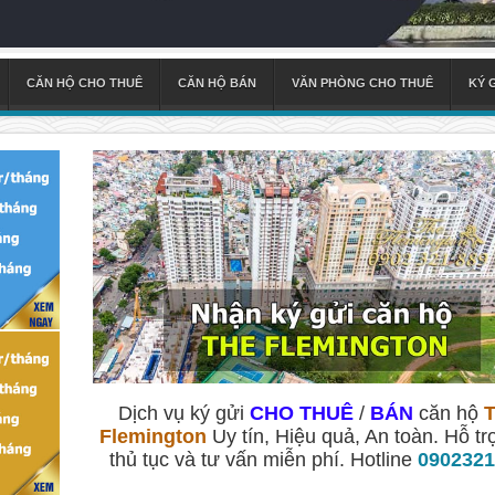
CĂN HỘ CHO THUÊ
CĂN HỘ BÁN
VĂN PHÒNG CHO THUÊ
KÝ 
Dịch vụ ký gửi
CHO THUÊ
/
BÁN
căn hộ
Flemington
Uy tín, Hiệu quả, An toàn. Hỗ tr
thủ tục và tư vấn miễn phí. Hotline
0902321