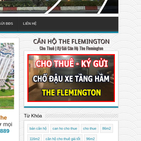
GỬI BĐS
LIÊN HỆ
CĂN HỘ THE FLEMINGTON
Cho Thuê | Ký Gửi Căn Hộ The Flemington
Từ Khóa
The
ợ mọi
bán căn hộ
can ho cho thue
cho thue
86m2
889
116m2
căn hộ cho thuê giá tốt
96m2