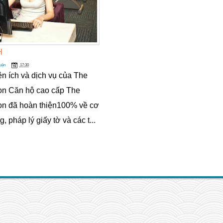
H
uận
17:30
n ích và dịch vụ của The
on Căn hộ cao cấp The
on đã hoàn thiện100% về cơ
, pháp lý giấy tờ và các t...