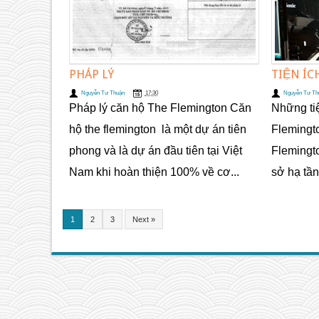
PHÁP LÝ
TIỆN ÍC
Nguyễn Tư Thuận
17:30
Nguyễn Tư Th
Pháp lý căn hộ The Flemington Căn
Những tiệ
hộ the flemington là một dự án tiên
Flemingt
phong và là dự án đầu tiên tại Việt
Flemingt
Nam khi hoàn thiện 100% về cơ...
sở hạ tầng
1
2
3
Next »