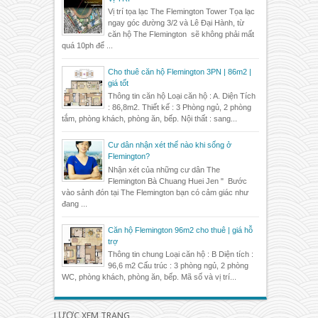
Vị trí tọa lạc The Flemington Tower Tọa lạc
ngay góc đường 3/2 và Lê Đại Hành, từ
căn hộ The Flemington sẽ không phải mất
quá 10ph để ...
Cho thuê căn hộ Flemington 3PN | 86m2 |
giá tốt
Thông tin căn hộ Loại căn hộ : A. Diện Tích
: 86,8m2. Thiết kế : 3 Phòng ngủ, 2 phòng
tắm, phòng khách, phòng ăn, bếp. Nội thất : sang...
Cư dân nhận xét thế nào khi sống ở
Flemington?
Nhận xét của những cư dân The
Flemington Bà Chuang Huei Jen " Bước
vào sảnh đón tại The Flemington bạn có cảm giác như
đang ...
Căn hộ Flemington 96m2 cho thuê | giá hỗ
trợ
Thông tin chung Loại căn hộ : B Diện tích :
96,6 m2 Cấu trúc : 3 phòng ngủ, 2 phòng
WC, phòng khách, phòng ăn, bếp. Mã số và vị trí...
LƯỢC XEM TRANG