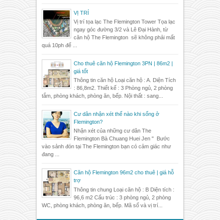
VỊ TRÍ
Vị trí tọa lạc The Flemington Tower Tọa lạc
ngay góc đường 3/2 và Lê Đại Hành, từ
căn hộ The Flemington sẽ không phải mất
quá 10ph để ...
Cho thuê căn hộ Flemington 3PN | 86m2 |
giá tốt
Thông tin căn hộ Loại căn hộ : A. Diện Tích
: 86,8m2. Thiết kế : 3 Phòng ngủ, 2 phòng
tắm, phòng khách, phòng ăn, bếp. Nội thất : sang...
Cư dân nhận xét thế nào khi sống ở
Flemington?
Nhận xét của những cư dân The
Flemington Bà Chuang Huei Jen " Bước
vào sảnh đón tại The Flemington bạn có cảm giác như
đang ...
Căn hộ Flemington 96m2 cho thuê | giá hỗ
trợ
Thông tin chung Loại căn hộ : B Diện tích :
96,6 m2 Cấu trúc : 3 phòng ngủ, 2 phòng
WC, phòng khách, phòng ăn, bếp. Mã số và vị trí...