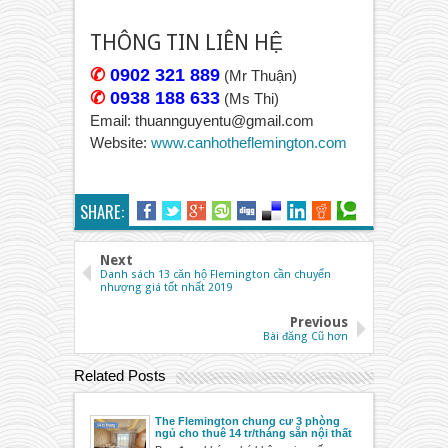
THÔNG TIN LIÊN HỆ
✆
0902 321 889
(Mr Thuận)
✆
0938 188 633
(Ms Thi)
Email: thuannguyentu@gmail.com
Website:
www.canhotheflemington.com
SHARE:
Next
Danh sách 13 căn hộ Flemington cần chuyển
nhượng giá tốt nhất 2019
Previous
Bài đăng Cũ hơn
Related Posts
The Flemington chung cư 3 phòng
ngủ cho thuê 14 tr/tháng sẵn nội thất