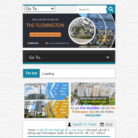
Tin hot
Loading...
Ký gửi
Cho thuê
/
Bán
căn hộ
The
Flemington Q11
liên hệ Hotline
0902321889
Nguyễn Tư Thuận
13:13
Home
»
căn hộ cho thuê giá tốt
»
cho thue
»
Giá thuê căn hộ 3
phòng ngủ Flemington Quận 11 diện tích 87, 96, 117, 220m2