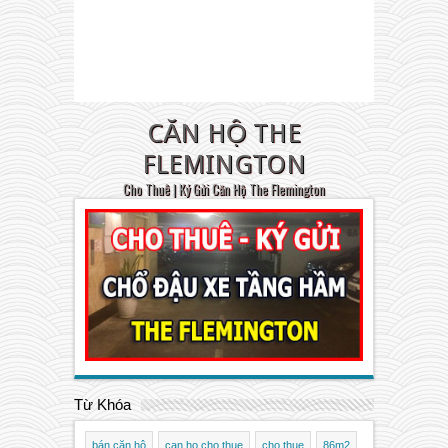
CĂN HỘ THE
FLEMINGTON
Cho Thuê | Ký Gửi Căn Hộ The Flemington
Từ Khóa
bán căn hộ
can ho cho thue
cho thue
86m2