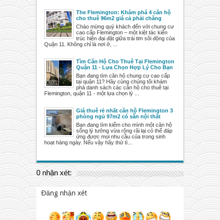
The Flemington: Khám phá 4 căn hộ
cho thuê 96m2 giá cả phải chăng
Chào mừng quý khách đến với chung cư
cao cấp Flemington – một kiệt tác kiến
trúc hiện đại đặt giữa trái tim sôi động của
Quận 11. Không chỉ là nơi ở, ...
Tìm Căn Hộ Cho Thuê Tại Flemington
Quận 11 - Lựa Chọn Hợp Lý Cho Bạn
Bạn đang tìm căn hộ chung cư cao cấp
tại quận 11? Hãy cùng chúng tôi khám
phá danh sách các căn hộ cho thuê tại
Flemington, quận 11 - một lựa chọn lý ...
Giá thuê rẻ nhất căn hộ Flemington 3
phòng ngủ 97m2 có sẵn nội thất
Bạn đang tìm kiếm cho mình một căn hộ
sống lý tưởng vừa rộng rãi lại có thể đáp
ứng được mọi nhu cầu của trong sinh
hoạt hàng ngày. Nếu vậy hãy thử tì...
0 nhận xét:
Đăng nhận xét