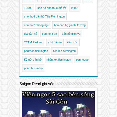
116m2
căn hộ cho thuê giá tốt
96m2
cho thuê căn hộ The Flemington
căn hộ 2 phòng ngủ
bán căn hộ giá thị trường
giá căn hộ
can ho 3 pn
căn hộ dịch vụ
TTTM Parkson
chủ đầu tư
kiến trúc
parkson flemington
tiện ích flemington
Ký gửi căn hộ
nhận xét flemington
penhouse
pháp lý căn hộ
Saigon Pearl giá sốc