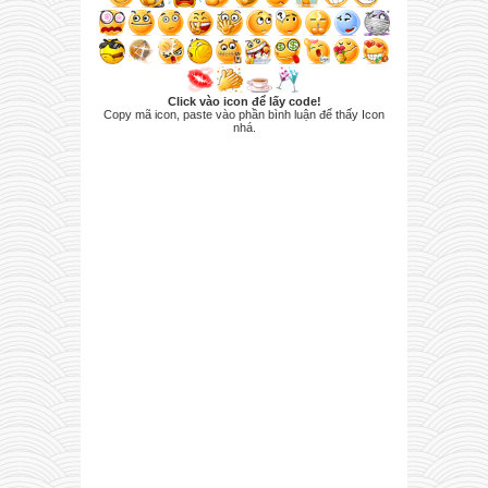
Click vào icon để lấy code!
Copy mã icon, paste vào phần bình luận để thấy Icon
nhá.