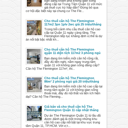
Bạn đang khám phá không gian sống
đẳng cấp tại Trung Tâm Quận 11 với mức
giá thuê cực kỳ hấp dẫn? Đừng bỏ qua
cơ hội đặc biệt này tại chung cư The Fle...
Cho thuê căn hộ The Flemington
117m2 3pn 1plv 2wc giá 25 triệu/tháng
Trong bối cảnh nhu cầu thuê căn hộ cao
cấp tại Quận 11 ngày càng tăng, The
Flemington tiếp tục khẳng định vị thế là dự
án nổi bật bậc nhất kh...
Cho thuê căn hộ The Flemington
quận 11 diện tích 117m2 3 phòng ngủ
sẵn mọi nội thất
Bạn đang tìm kiếm một căn hộ rộng rãi,
đầy đủ tiện nghi, nằm ngay trung tâm
quận 11 với không gian sống đẳng cấp?
Căn hộ The Flemington 117m², thi...
Cho thuê căn hộ The Flemington
86m² 2 phòng ngủ giá 20 triệu/tháng
Bạn đang tìm kiếm một căn hộ cao cấp tại
trung tâm quận 11 với không gian sống
thoải mái, đầy đủ nội thất và tiện ích hiện
đại? Căn hộ The Fleming...
Giá bán và cho thuê căn hộ The
Flemington Quận 11 cập nhật tháng
5/2025
Dự án The Flemington Quận 11 từ lâu đã
được đánh giá là một trong những khu
căn hộ cao cấp nổi bật tại khu vực trung
tâm Quận 11, TP.HCM. Với vị t...