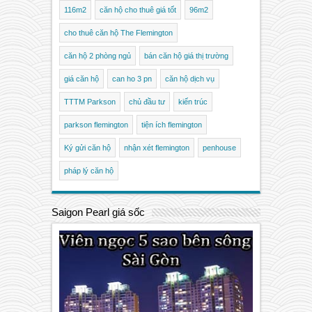
116m2
căn hộ cho thuê giá tốt
96m2
cho thuê căn hộ The Flemington
căn hộ 2 phòng ngủ
bán căn hộ giá thị trường
giá căn hộ
can ho 3 pn
căn hộ dịch vụ
TTTM Parkson
chủ đầu tư
kiến trúc
parkson flemington
tiện ích flemington
Ký gửi căn hộ
nhận xét flemington
penhouse
pháp lý căn hộ
Saigon Pearl giá sốc