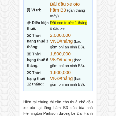
Bãi đậu xe oto
hầm B3
Vị trí:
(gần thang
máy).
Điều kiện
Đặt cọc trước 1 tháng
thuê:
ô đậu xe.
2,000,000
Thời
VNĐ/tháng
hạng thuê 3
(bao
tháng:
gồm phí an ninh B3).
1,800,000
Thời
VNĐ/tháng
hạng thuê 6
(bao
tháng:
gồm phí an ninh B3).
1,600,000
Thời
VNĐ/tháng
hạng thuê
(bao
12 tháng:
gồm phí an ninh B3).
Hiện tại chúng tôi cần cho thuê chỗ đậu
xe oto tại tầng hâm B3 của tòa nhà
Flemington Parkson đường Lê Đại Hành