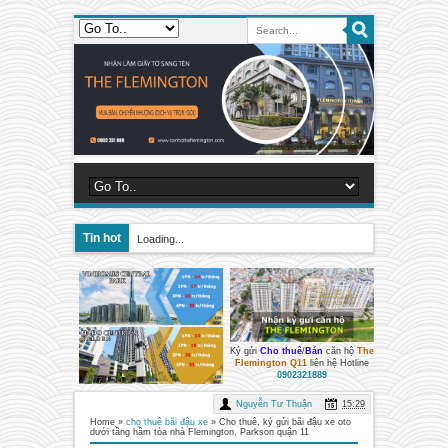
Tin hot
Loading...
Ký gửi
Cho thuê
/
Bán
căn hộ
The
Flemington Q11
liên hệ Hotline
0902321889
Nguyễn Tư Thuận
15:29
Home
»
cho thuê bãi đậu xe
»
Cho thuê, ký gửi bãi đậu xe oto
dưới tầng hầm tòa nhà Flemington, Parkson quận 11