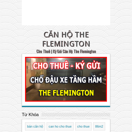
CĂN HỘ THE
FLEMINGTON
Cho Thuê | Ký Gửi Căn Hộ The Flemington
Từ Khóa
bán căn hộ
can ho cho thue
cho thue
86m2