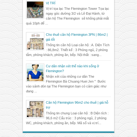
VỊ TRÍ
Vị trí tọa lạc The Flemington Tower Tọa lạc
ngay góc đường 3/2 và Lê Đại Hành, từ
căn hộ The Flemington sẽ không phải mất
quá 10ph để ...
Cho thuê căn hộ Flemington 3PN | 86m2 |
giá tốt
Thông tin căn hộ Loại căn hộ : A. Diện Tích
: 86,8m2. Thiết kế : 3 Phòng ngủ, 2 phòng
tắm, phòng khách, phòng ăn, bếp. Nội thất : sang...
Cư dân nhận xét thế nào khi sống ở
Flemington?
Nhận xét của những cư dân The
Flemington Bà Chuang Huei Jen " Bước
vào sảnh đón tại The Flemington bạn có cảm giác như
đang ...
Căn hộ Flemington 96m2 cho thuê | giá hỗ
trợ
Thông tin chung Loại căn hộ : B Diện tích :
96,6 m2 Cấu trúc : 3 phòng ngủ, 2 phòng
WC, phòng khách, phòng ăn, bếp. Mã số và vị trí...