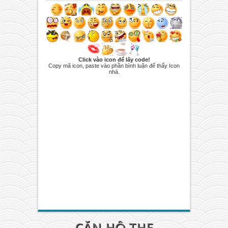
Click vào icon để lấy code!
Copy mã icon, paste vào phần bình luận để thấy Icon
nhá.
CĂN HỘ THE