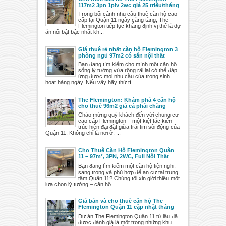
117m2 3pn 1plv 2wc giá 25 triệu/tháng
Trong bối cảnh nhu cầu thuê căn hộ cao
cấp tại Quận 11 ngày càng tăng, The
Flemington tiếp tục khẳng định vị thế là dự
án nổi bật bậc nhất kh...
Giá thuê rẻ nhất căn hộ Flemington 3
phòng ngủ 97m2 có sẵn nội thất
Bạn đang tìm kiếm cho mình một căn hộ
sống lý tưởng vừa rộng rãi lại có thể đáp
ứng được mọi nhu cầu của trong sinh
hoạt hàng ngày. Nếu vậy hãy thử tì...
The Flemington: Khám phá 4 căn hộ
cho thuê 96m2 giá cả phải chăng
Chào mừng quý khách đến với chung cư
cao cấp Flemington – một kiệt tác kiến
trúc hiện đại đặt giữa trái tim sôi động của
Quận 11. Không chỉ là nơi ở, ...
Cho Thuê Căn Hộ Flemington Quận
11 – 97m², 3PN, 2WC, Full Nội Thất
Cao Cấp
Bạn đang tìm kiếm một căn hộ tiện nghi,
sang trọng và phù hợp để an cư tại trung
tâm Quận 11? Chúng tôi xin giới thiệu một
lựa chọn lý tưởng – căn hộ ...
Giá bán và cho thuê căn hộ The
Flemington Quận 11 cập nhật tháng
5/2025
Dự án The Flemington Quận 11 từ lâu đã
được đánh giá là một trong những khu