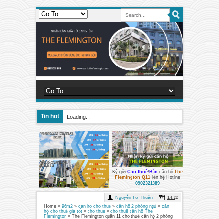
Tin hot
Loading...
Ký gửi
Cho thuê
/
Bán
căn hộ
The
Flemington Q11
liên hệ Hotline
0902321889
Nguyễn Tư Thuận
14:22
Home
»
96m2
»
can ho cho thue
»
căn hộ 2 phòng ngủ
»
căn
hộ cho thuê giá tốt
»
cho thue
»
cho thuê căn hộ The
Flemington
»
The Flemington quận 11 cho thuê căn hộ 2 phòng