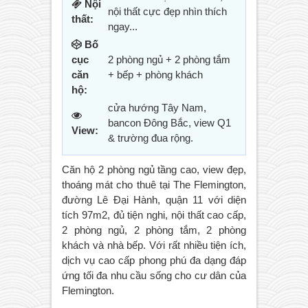
Nội
nội thất cực đẹp nhìn thích
thất:
ngay...
Bố
cục
2 phòng ngủ + 2 phòng tắm
căn
+ bếp + phòng khách
hộ:
cửa hướng Tây Nam,
bancon Đông Bắc, view Q1
View:
& trường đua rộng.
Căn hộ 2 phòng ngủ tầng cao, view đẹp,
thoáng mát cho thuê tại The Flemington,
đường Lê Đại Hành, quận 11 với diện
tích 97m2, đủ tiện nghi, nội thất cao cấp,
2 phòng ngủ, 2 phòng tắm, 2 phòng
khách và nhà bếp. Với rất nhiều tiện ích,
dịch vụ cao cấp phong phú đa dạng đáp
ứng tối đa nhu cầu sống cho cư dân của
Flemington.