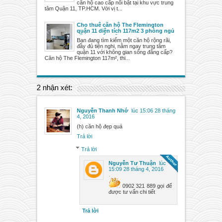
căn hộ cao cấp nổi bật tại khu vực trung
tâm Quận 11, TP.HCM. Với vị t...
Cho thuê căn hộ The Flemington
quận 11 diện tích 117m2 3 phòng ngủ
sẵn mọi nội thất
Bạn đang tìm kiếm một căn hộ rộng rãi,
đầy đủ tiện nghi, nằm ngay trung tâm
quận 11 với không gian sống đẳng cấp?
Căn hộ The Flemington 117m², thi...
2 nhận xét:
Nguyễn Thanh Nhớ
lúc 15:06 28 tháng
4, 2016
(h) căn hộ đẹp quá
Trả lời
Trả lời
Nguyễn Tư Thuận
lúc
15:09 28 tháng 4, 2016
0902 321 889 gọi để
được tư vấn chi tiết
Trả lời