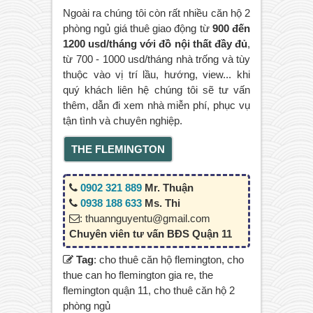
Ngoài ra chúng tôi còn rất nhiều căn hộ 2
phòng ngủ giá thuê giao động từ
900 đến
1200 usd/tháng với đồ nội thất đầy đủ
,
từ 700 - 1000 usd/tháng nhà trống và tùy
thuộc vào vị trí lầu, hướng, view... khi
quý khách liên hệ chúng tôi sẽ tư vấn
thêm, dẫn đi xem nhà miễn phí, phục vụ
tận tình và chuyên nghiệp.
THE FLEMINGTON
0902 321 889
Mr. Thuận
0938 188 633
Ms. Thi
: thuannguyentu@gmail.com
Chuyên viên tư vấn BĐS Quận 11
Tag
: cho thuê căn hộ flemington, cho
thue can ho flemington gia re, the
flemington quận 11, cho thuê căn hộ 2
phòng ngủ