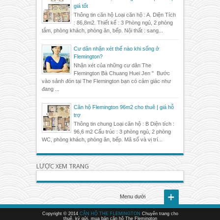
giá tốt
Thông tin căn hộ Loại căn hộ : A. Diện Tích
: 86,8m2. Thiết kế : 3 Phòng ngủ, 2 phòng
tắm, phòng khách, phòng ăn, bếp. Nội thất : sang...
Cư dân nhận xét thế nào khi sống ở
Flemington?
Nhận xét của những cư dân The
Flemington Bà Chuang Huei Jen " Bước
vào sảnh đón tại The Flemington bạn có cảm giác như
đang ...
Căn hộ Flemington 96m2 cho thuê | giá hỗ
trợ
Thông tin chung Loại căn hộ : B Diện tích :
96,6 m2 Cấu trúc : 3 phòng ngủ, 2 phòng
WC, phòng khách, phòng ăn, bếp. Mã số và vị trí...
LƯỢC XEM TRANG
Menu dưới
Copyright © 2014
CĂN HỘ THE FLEMINGTON
Chuyên trang cho
thuê, ký gửi, mua bán căn hộ The Flemington