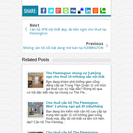
SHARE:
Next
Căn hộ 3PN nội thất đẹp, đủ tiện nghi cho thuê tại
Flemington
Previous
Những căn hộ nổi bật đang mở bán tại FLEMINGTON
Related Posts
The Flemington chung cư 3 phòng
ngủ cho thuê 14 tr/tháng sẵn nội thất
Bạn đang khám phá không gian sống
đẳng cấp tại Trung Tâm Quận 11 với mức
giá thuê cực kỳ hấp dẫn? Đừng bỏ qua
cơ hội đặc biệt này tại chung cư The Fle...
Cho thuê căn hộ The Flemington
86m² 2 phòng ngủ giá 20 triệu/tháng
Bạn đang tìm kiếm một căn hộ cao cấp tại
trung tâm quận 11 với không gian sống
thoải mái, đầy đủ nội thất và tiện ích hiện
đại? Căn hộ The Fleming...
Cho thuê căn hộ The Flemington