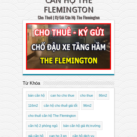
FLEMINGTON
Cho Thuê | Ký Gửi Căn Hộ The Flemington
Từ Khóa
bán căn hộ
can ho cho thue
cho thue
86m2
116m2
căn hộ cho thuê giá tốt
96m2
cho thuê căn hộ The Flemington
căn hộ 2 phòng ngủ
bán căn hộ giá thị trường
giá căn hộ
can ho 3 pn
căn hộ dịch vụ