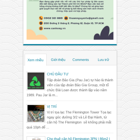
Giới thiệu
Comments
Lưu trữ
Xem nhiều
CHỦ ĐẦU TƯ
Tập đoàn Bảo Gia (Pau Jar) tự hào là thành
viên của tập đoàn Bảo Gia Group, một tổ
chức Đài Loan được thành lập vào năm
1989. Pau Jar là m...
VỊ TRÍ
Vị trí tọa lạc The Flemington Tower Tọa lạc
ngay góc đường 3/2 và Lê Đại Hành, từ
căn hộ The Flemington sẽ không phải mất
quá 10ph để ...
Cho thuê căn hộ Flemington 3PN | 86m2 |