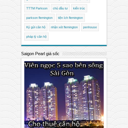
TTTM Parkson
chủ đầu tư
kiến trúc
parkson flemington
tiện ích flemington
Ký gửi căn hộ
nhận xét flemington
penhouse
pháp lý căn hộ
Saigon Pearl giá sốc