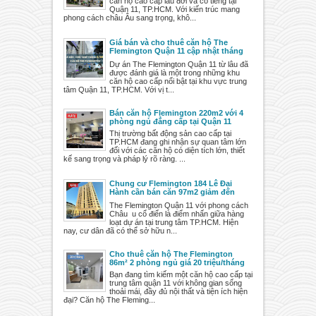
căn hộ cao cấp lâu đời và có tiếng tại
Quận 11, TP.HCM. Với kiến trúc mang
phong cách châu Âu sang trọng, khô...
Giá bán và cho thuê căn hộ The
Flemington Quận 11 cập nhật tháng
5/2025
Dự án The Flemington Quận 11 từ lâu đã
được đánh giá là một trong những khu
căn hộ cao cấp nổi bật tại khu vực trung
tâm Quận 11, TP.HCM. Với vị t...
Bán căn hộ Flemington 220m2 với 4
phòng ngủ đẳng cấp tại Quận 11
Thị trường bất động sản cao cấp tại
TP.HCM đang ghi nhận sự quan tâm lớn
đối với các căn hộ có diện tích lớn, thiết
kế sang trọng và pháp lý rõ ràng. ...
Chung cư Flemington 184 Lê Đại
Hành cần bán căn 97m2 giảm đến
600tr
The Flemington Quận 11 với phong cách
Châu u cổ điển là điểm nhấn giữa hàng
loạt dự án tại trung tâm TP.HCM. Hiện
nay, cư dân đã có thể sở hữu n...
Cho thuê căn hộ The Flemington
86m² 2 phòng ngủ giá 20 triệu/tháng
Bạn đang tìm kiếm một căn hộ cao cấp tại
trung tâm quận 11 với không gian sống
thoải mái, đầy đủ nội thất và tiện ích hiện
đại? Căn hộ The Fleming...