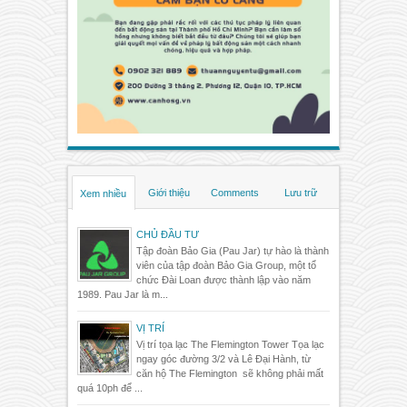
Giới thiệu
Comments
Lưu trữ
Xem nhiều
CHỦ ĐẦU TƯ
Tập đoàn Bảo Gia (Pau Jar) tự hào là thành
viên của tập đoàn Bảo Gia Group, một tổ
chức Đài Loan được thành lập vào năm
1989. Pau Jar là m...
VỊ TRÍ
Vị trí tọa lạc The Flemington Tower Tọa lạc
ngay góc đường 3/2 và Lê Đại Hành, từ
căn hộ The Flemington sẽ không phải mất
quá 10ph để ...