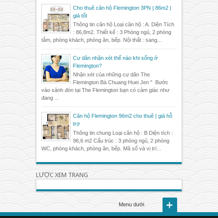
Cho thuê căn hộ Flemington 3PN | 86m2 |
giá tốt
Thông tin căn hộ Loại căn hộ : A. Diện Tích
: 86,8m2. Thiết kế : 3 Phòng ngủ, 2 phòng
tắm, phòng khách, phòng ăn, bếp. Nội thất : sang...
Cư dân nhận xét thế nào khi sống ở
Flemington?
Nhận xét của những cư dân The
Flemington Bà Chuang Huei Jen " Bước
vào sảnh đón tại The Flemington bạn có cảm giác như
đang ...
Căn hộ Flemington 96m2 cho thuê | giá hỗ
trợ
Thông tin chung Loại căn hộ : B Diện tích :
96,6 m2 Cấu trúc : 3 phòng ngủ, 2 phòng
WC, phòng khách, phòng ăn, bếp. Mã số và vị trí...
LƯỢC XEM TRANG
Menu dưới