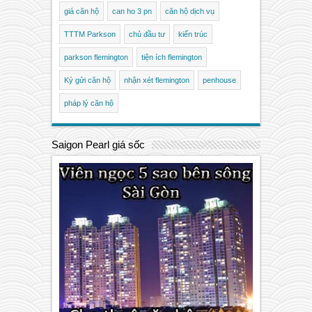
giá căn hộ
can ho 3 pn
căn hộ dịch vụ
TTTM Parkson
chủ đầu tư
kiến trúc
parkson flemington
tiện ích flemington
Ký gửi căn hộ
nhận xét flemington
penhouse
pháp lý căn hộ
Saigon Pearl giá sốc