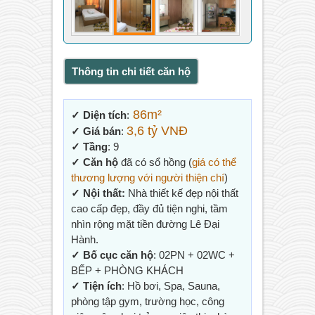
Thông tin chi tiết căn hộ
86m²
✓ Diện tích
:
3,6 tỷ VNĐ
✓ Giá bán
:
✓ Tầng
: 9
✓ Căn hộ
đã có sổ hồng (
giá có thể
thương lượng với người thiện chí
)
✓ Nội thất:
Nhà thiết kế đẹp nội thất
cao cấp đẹp, đầy đủ tiện nghi, tầm
nhìn rộng mặt tiền đường Lê Đại
Hành.
✓ Bố cục căn hộ
: 02PN + 02WC +
BẾP + PHÒNG KHÁCH
✓ Tiện ích
: Hồ bơi, Spa, Sauna,
phòng tập gym, trường học, công