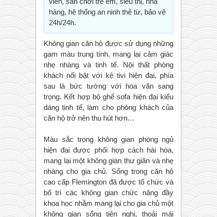
viên, sân chơi trẻ em, siêu thị, nhà
hàng, hệ thống an ninh thẻ từ, bảo vệ
24h/24h.
Không gian căn hộ được sử dụng những
gam màu trung tính, mang lại cảm giác
nhẹ nhàng và tinh tế. Nội thất phòng
khách nổi bật với kệ tivi hiện đại, phía
sau là bức tường với hoa văn sang
trọng. Kết hợp bộ ghế sofa hiện đại kiểu
dáng tinh tế, làm cho phòng khách của
căn hộ trở nên thu hút hơn…
Màu sắc trong không gian phòng ngủ
hiện đại được phối hợp cách hài hòa,
mang lại một không gian thư giãn và nhẹ
nhàng cho gia chủ. Sống trong căn hộ
cao cấp Flemington đã được tổ chức và
bố trí các không gian chức năng đầy
khoa học nhằm mang lại cho gia chủ một
không gian sống tiện nghi, thoải mái