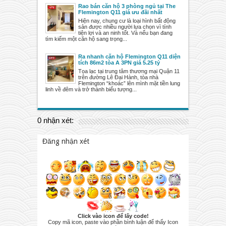
Rao bán căn hộ 3 phòng ngủ tại The
Flemington Q11 giá ưu đãi nhất
Hiện nay, chung cư là loại hình bất động
sản được nhiều người lựa chọn vì tính
tiện lợi và an ninh tốt. Và nếu bạn đang
tìm kiếm một căn hộ sang trọng...
Ra nhanh căn hộ Flemington Q11 diện
tích 86m2 tòa A 3PN giá 5.25 tỷ
Tọa lạc tại trung tâm thương mại Quận 11
trên đường Lê Đại Hành, tòa nhà
Flemington “khoác” lên mình mặt tiền lung
linh về đêm và trở thành biểu tượng...
0 nhận xét:
Đăng nhận xét
Click vào icon để lấy code!
Copy mã icon, paste vào phần bình luận để thấy Icon