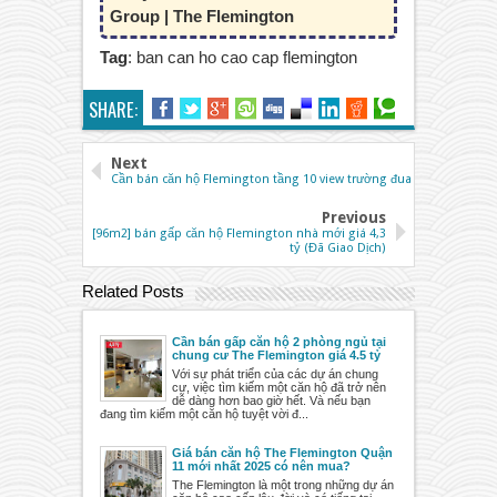
Group | The Flemington
Tag
: ban can ho cao cap flemington
SHARE:
Next
Cần bán căn hộ Flemington tầng 10 view trường đua
Previous
[96m2] bán gấp căn hộ Flemington nhà mới giá 4,3
tỷ (Đã Giao Dịch)
Related Posts
Cần bán gấp căn hộ 2 phòng ngủ tại
chung cư The Flemington giá 4.5 tỷ
Với sự phát triển của các dự án chung
cư, việc tìm kiếm một căn hộ đã trở nên
dễ dàng hơn bao giờ hết. Và nếu bạn
đang tìm kiếm một căn hộ tuyệt vời đ...
Giá bán căn hộ The Flemington Quận
11 mới nhất 2025 có nên mua?
The Flemington là một trong những dự án