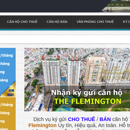
CĂN HỘ CHO THUÊ
CĂN HỘ BÁN
VĂN PHÒNG CHO THUÊ
KÝ 
Dịch vụ ký gửi
CHO THUÊ
/
BÁN
căn hộ
Flemington
Uy tín, Hiệu quả, An toàn. Hỗ t