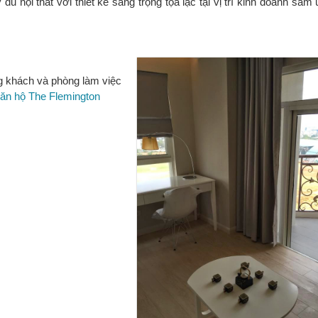
ủ nội thất với thiết kế sang trọng tọa lạc tại vị trí kinh doanh sầm 
 khách và phòng làm việc
ăn hộ The Flemington