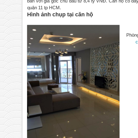
bán với giá góc chủ đầu tư 8,4 tỷ VNĐ. Căn hộ có đầy đ
quận 11 tp HCM.
Hình ảnh chụp tại căn hộ
Phòng
c