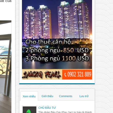
uất của
Giới thiệu
Comments
Lưu trữ
Xem nhiều
CHỦ ĐẦU TƯ
Tập đoàn Bảo Gia (Pau Jar) tự hào là thành