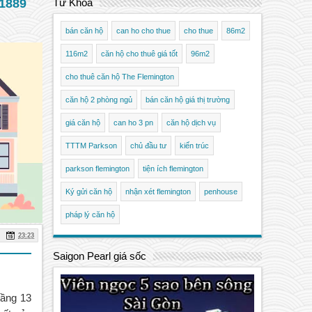
1889
Từ Khóa
bán căn hộ
can ho cho thue
cho thue
86m2
116m2
căn hộ cho thuê giá tốt
96m2
cho thuê căn hộ The Flemington
căn hộ 2 phòng ngủ
bán căn hộ giá thị trường
giá căn hộ
can ho 3 pn
căn hộ dịch vụ
TTTM Parkson
chủ đầu tư
kiến trúc
parkson flemington
tiện ích flemington
Ký gửi căn hộ
nhận xét flemington
penhouse
pháp lý căn hộ
23:23
Saigon Pearl giá sốc
tầng 13