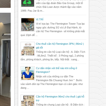
viên của tập đoàn Bảo Gia Group, một tổ
chức Đài Loan được thành lập vào năm
1989. Pau Jar là m...
VỊ TRÍ
Vị trí tọa lạc The Flemington Tower Tọa lạc
ngay góc đường 3/2 và Lê Đại Hành, từ
căn hộ The Flemington sẽ không phải mất
quá 10ph để ...
Cho thuê căn hộ Flemington 3PN | 86m2 |
giá tốt
Thông tin căn hộ Loại căn hộ : A. Diện Tích
: 86,8m2. Thiết kế : 3 Phòng ngủ, 2 phòng
tắm, phòng khách, phòng ăn, bếp. Nội thất : sang...
Cư dân nhận xét thế nào khi sống ở
Flemington?
Nhận xét của những cư dân The
Flemington Bà Chuang Huei Jen " Bước
vào sảnh đón tại The Flemington bạn có cảm giác như
đang ...
Căn hộ Flemington 96m2 cho thuê | giá hỗ
trợ
Thông tin chung Loại căn hộ : B Diện tích :