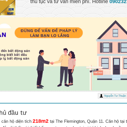
thủ tục và tư vấn miễn phí. Hotline
090232
Nguyễn Tư Thuận
chủ đầu tư
218m2
 căn hộ diện tích
tại The Flemington, Quận 11. Căn hộ tại 