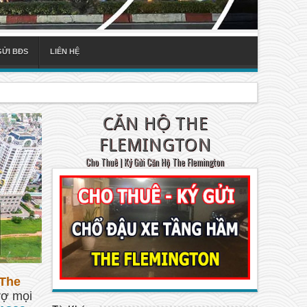
GỬI BĐS
LIÊN HỆ
CĂN HỘ THE
FLEMINGTON
Cho Thuê | Ký Gửi Căn Hộ The Flemington
The
rợ mọi